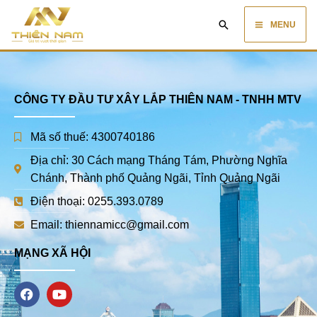
Skip
Main
Search
to
MENU
content
Menu
CÔNG TY ĐẦU TƯ XÂY LẮP THIÊN NAM - TNHH MTV
Mã số thuế: 4300740186
Địa chỉ: 30 Cách mạng Tháng Tám, Phường Nghĩa
Chánh, Thành phố Quảng Ngãi, Tỉnh Quảng Ngãi
Điện thoại: 0255.393.0789
Email: thiennamicc@gmail.com
MẠNG XÃ HỘI
F
Y
a
o
c
u