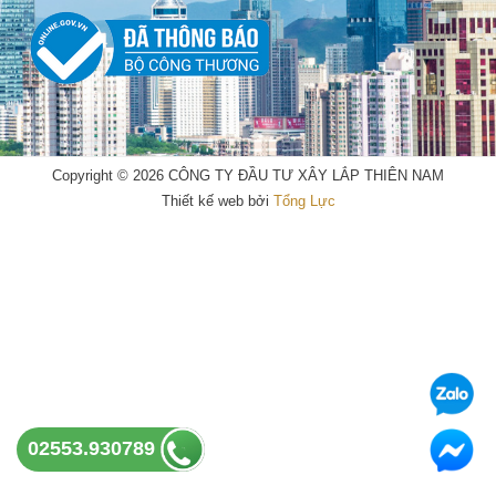
e
t
b
u
o
b
o
e
k
Copyright © 2026 CÔNG TY ĐẦU TƯ XÂY LẮP THIÊN NAM
Thiết kế web bởi
Tổng Lực
02553.930789