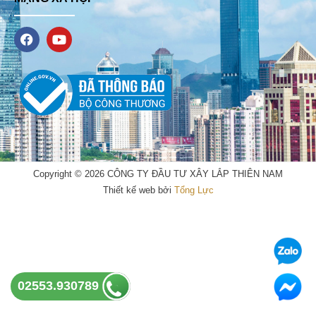
F
Y
a
o
c
u
e
t
b
u
o
b
o
e
k
Copyright © 2026 CÔNG TY ĐẦU TƯ XÂY LẮP THIÊN NAM
Thiết kế web bởi
Tổng Lực
02553.930789