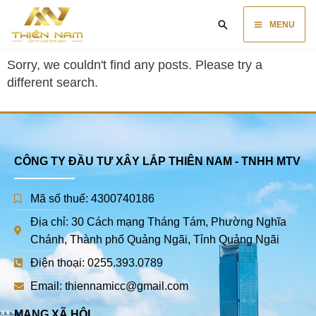
Skip
Main
Search
to
MENU
content
Menu
Sorry, we couldn't find any posts. Please try a
different search.
CÔNG TY ĐẦU TƯ XÂY LẮP THIÊN NAM - TNHH MTV
Mã số thuế: 4300740186
Địa chỉ: 30 Cách mạng Tháng Tám, Phường Nghĩa
Chánh, Thành phố Quảng Ngãi, Tỉnh Quảng Ngãi
Điện thoại: 0255.393.0789
Email: thiennamicc@gmail.com
MẠNG XÃ HỘI