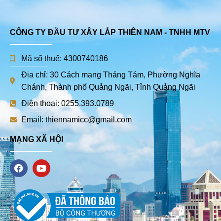
CÔNG TY ĐẦU TƯ XÂY LẮP THIÊN NAM - TNHH MTV
Mã số thuế: 4300740186
Địa chỉ: 30 Cách mạng Tháng Tám, Phường Nghĩa
Chánh, Thành phố Quảng Ngãi, Tỉnh Quảng Ngãi
Điện thoại: 0255.393.0789
Email: thiennamicc@gmail.com
MẠNG XÃ HỘI
F
Y
a
o
c
u
e
t
b
u
o
b
o
e