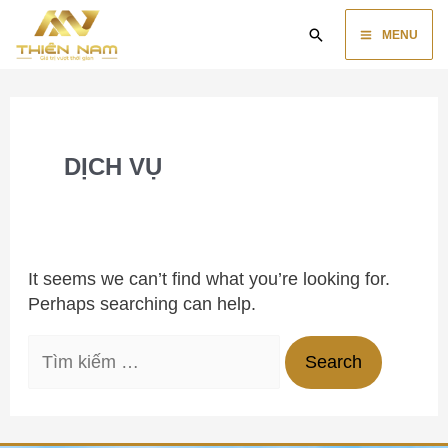
Skip
Main
Search
to
MENU
content
Menu
Search
for:
DỊCH VỤ
It seems we can’t find what you’re looking for.
Perhaps searching can help.