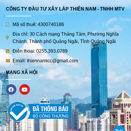
CÔNG TY ĐẦU TƯ XÂY LẮP THIÊN NAM - TNHH MTV
Mã số thuế: 4300740186
Địa chỉ: 30 Cách mạng Tháng Tám, Phường Nghĩa
Chánh, Thành phố Quảng Ngãi, Tỉnh Quảng Ngãi
Điện thoại: 0255.393.0789
Email: thiennamicc@gmail.com
MẠNG XÃ HỘI
F
Y
a
o
c
u
e
t
b
u
o
b
o
e
k