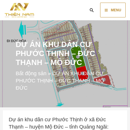
Skip
Main
Search
to
MENU
content
Menu
DỰ ÁN KHU DÂN CƯ
PHƯỚC THỊNH – ĐỨC
THẠNH – MỘ ĐỨC
Bất động sản
»
DỰ ÁN KHU DÂN CƯ
PHƯỚC THỊNH – ĐỨC THẠNH – MỘ
ĐỨC
Dự án khu dân cư Phước Thịnh ở xã Đức
Thạnh – huyện Mộ Đức – tỉnh Quảng Ngãi: