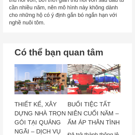
thu hồi vốn, bởi thời gian thu hồi vốn sau đầu tư
cần nhiều năm, nên mô hình này không dành
cho những hộ có ý định gắn bó ngắn hạn với
nghề nuôi tôm.
Có thể bạn quan tâm
THIẾT KẾ, XÂY
BUỔI TIỆC TẤT
DỰNG NHÀ TRỌN
NIÊN CUỐI NĂM –
GÓI TẠI QUẢNG
ẤM ÁP THÂN TÌNH
NGÃI – DỊCH VỤ
Đã trở thành thông lệ