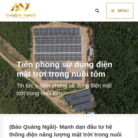
Skip
Main
Search
to
MENU
content
Menu
Tiên phong sử dụng điện
mặt trời trong nuôi tôm
Tin tức
»
Tiên phong sử dụng điện mặt
trời trong nuôi tôm
(Báo Quảng Ngãi)- Mạnh dạn đầu tư hệ
thống điện năng lượng mặt trời trong nuôi