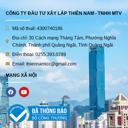
CÔNG TY ĐẦU TƯ XÂY LẮP THIÊN NAM - TNHH MTV
Mã số thuế: 4300740186
Địa chỉ: 30 Cách mạng Tháng Tám, Phường Nghĩa
Chánh, Thành phố Quảng Ngãi, Tỉnh Quảng Ngãi
Điện thoại: 0255.393.0789
Email: thiennamicc@gmail.com
MẠNG XÃ HỘI
F
Y
a
o
c
u
e
t
b
u
o
b
o
e
k