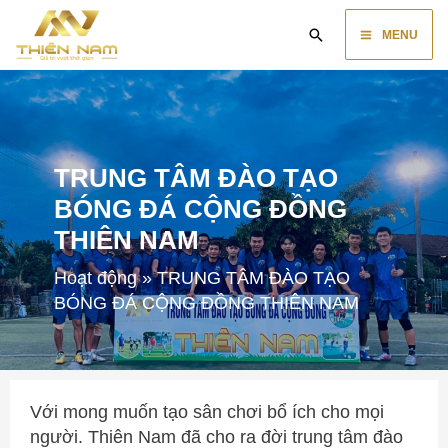
Skip
Main
Search
to
MENU
content
Menu
TRUNG TÂM ĐÀO TẠO
BÓNG ĐÁ CỘNG ĐỒNG
THIÊN NAM
Hoạt động
»
TRUNG TÂM ĐÀO TẠO
BÓNG ĐÁ CỘNG ĐỒNG THIÊN NAM
Với mong muốn tạo sân chơi bổ ích cho mọi
người. Thiên Nam đã cho ra đời trung tâm đào