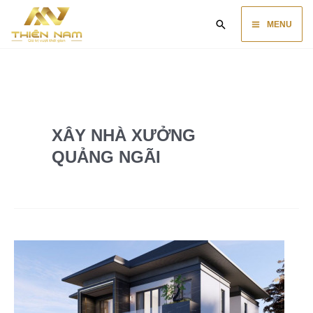
Skip
Main
Search
to
MENU
content
Menu
XÂY NHÀ XƯỞNG
QUẢNG NGÃI
Công
ty
xây
lắp