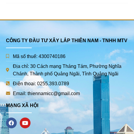
CÔNG TY ĐẦU TƯ XÂY LẮP THIÊN NAM - TNHH MTV
Mã số thuế: 4300740186
Địa chỉ: 30 Cách mạng Tháng Tám, Phường Nghĩa
Chánh, Thành phố Quảng Ngãi, Tỉnh Quảng Ngãi
Điện thoại: 0255.393.0789
Email: thiennamicc@gmail.com
MẠNG XÃ HỘI
F
Y
a
o
c
u