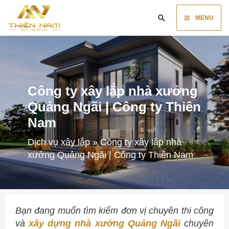
Skip
Main
Search
to
MENU
content
Menu
Công ty xây lắp nhà xưởng
Quảng Ngãi | Công ty Thiên
Nam
Dịch vụ xây lắp
»
Công ty xây lắp nhà
xưởng Quảng Ngãi | Công ty Thiên Nam
Bạn đang muốn tìm kiếm đơn vị chuyên thi công
và
xây dựng nhà xưởng Quảng Ngãi
chuyên