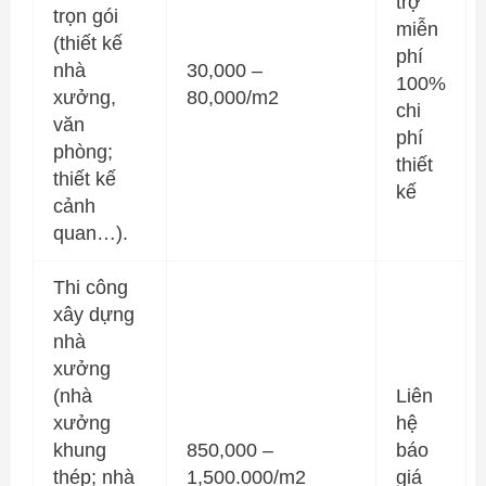
trợ
trọn gói
miễn
(thiết kế
phí
nhà
30,000 –
100%
xưởng,
80,000/m2
chi
văn
phí
phòng;
thiết
thiết kế
kế
cảnh
quan…).
Thi công
xây dựng
nhà
xưởng
(nhà
Liên
xưởng
hệ
khung
850,000 –
báo
thép; nhà
1,500.000/m2
giá