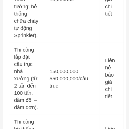
tường; hệ
chi
thống
tiết
chữa cháy
tự động
Sprinkler).
Thi công
lắp đặt
Liên
cầu trục
hệ
nhà
150,000,000 –
báo
xưởng (từ
550,000,000/cầu
giá
2 tấn đến
trục
chi
100 tấn,
tiết
dầm đôi –
dầm đơn).
Thi công