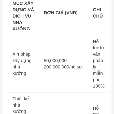
MỤC XÂY
DỰNG VÀ
GHI
ĐƠN GIÁ (VNĐ)
DỊCH VỤ
CHÚ
NHÀ
XƯỞNG
Hỗ
trợ tư
Xin phép
vấn
xây dựng
50,000,000 –
pháp
nhà
200,000,000/hồ sơ
lý
xưởng
miễn
phí
100%
Thiết kế
nhà
Hỗ
xưởng