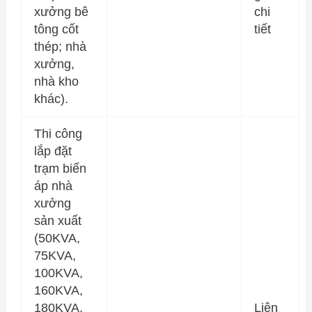
xưởng bê
chi
tông cốt
tiết
thép; nhà
xưởng,
nhà kho
khác).
Thi công
lắp đặt
trạm biến
áp nhà
xưởng
sản xuất
(50KVA,
75KVA,
100KVA,
160KVA,
180KVA,
Liên