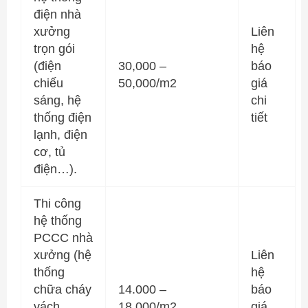
điện nhà
xưởng
Liên
trọn gói
hệ
(điện
30,000 –
báo
chiếu
50,000/m2
giá
sáng, hệ
chi
thống điện
tiết
lạnh, điện
cơ, tủ
điện…).
Thi công
hệ thống
PCCC nhà
xưởng (hệ
Liên
thống
hệ
chữa cháy
14.000 –
báo
vách
18,000/m2
giá