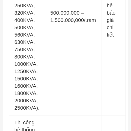
250KVA,
hệ
320KVA,
500,000,000 –
báo
400KVA,
1,500,000,000/trạm
giá
500KVA,
chi
560KVA,
tiết
630KVA,
750KVA,
800KVA,
1000KVA,
1250KVA,
1500KVA,
1600KVA,
1800KVA,
2000KVA,
2500KVA).
Thi công
hệ thống