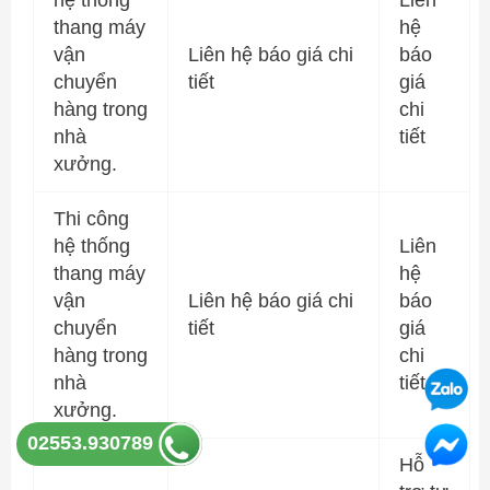
hệ thống
Liên
thang máy
hệ
vận
Liên hệ báo giá chi
báo
chuyển
tiết
giá
hàng trong
chi
nhà
tiết
xưởng.
Thi công
hệ thống
Liên
thang máy
hệ
vận
Liên hệ báo giá chi
báo
chuyển
tiết
giá
hàng trong
chi
nhà
tiết
xưởng.
02553.930789
Hỗ